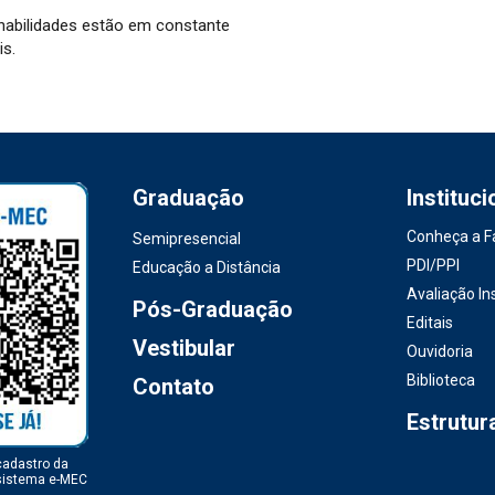
habilidades estão em constante
is.
Graduação
Instituci
Conheça a F
Semipresencial
PDI/PPI
Educação a Distância
Avaliação Ins
Pós-Graduação
Editais
Vestibular
Ouvidoria
Biblioteca
Contato
Estrutur
cadastro da
 sistema e-MEC