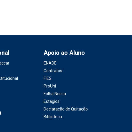
onal
Apoio ao Aluno
accar
ENADE
Contratos
titucional
FIES
ProUni
Folha Nossa
Estágios
Declaração de Quitação
a
Biblioteca